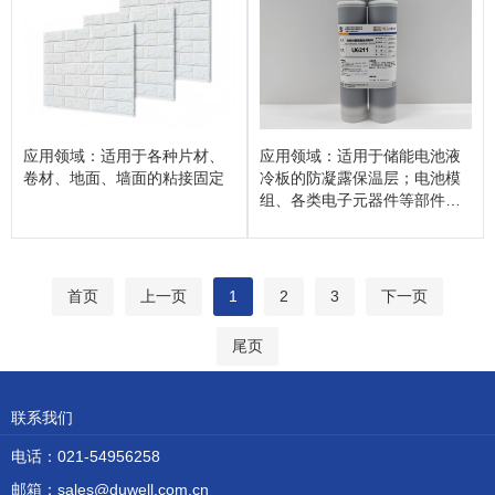
应用领域：适用于各种片材、
应用领域：适用于储能电池液
卷材、地面、墙面的粘接固定
冷板的防凝露保温层；电池模
组、各类电子元器件等部件灌
封、快速填充
首页
上一页
1
2
3
下一页
尾页
联系我们
电话：021-54956258
邮箱：sales@duwell.com.cn